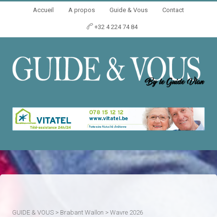
Accueil
A propos
Guide & Vous
Contact
+32 4 224 74 84
GUIDE & VOUS
>
Brabant Wallon
>
Wavre 2026