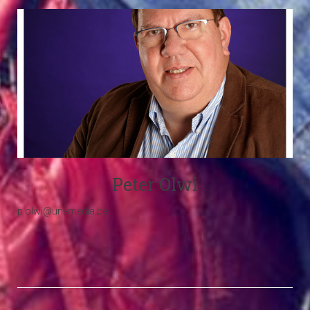
Peter Olwi
p.olwi@uni-media.be