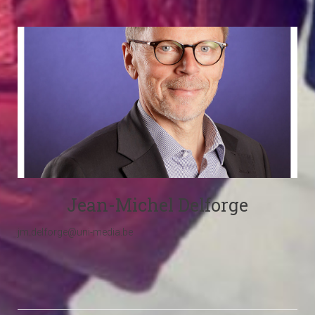
Jean-Michel Delforge
jm.delforge@uni-media.be