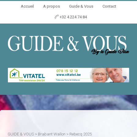
Accueil
A propos
Guide & Vous
Contact
+32 4 224 74 84
GUIDE & VOUS
>
Brabant Wallon
>
Rebecq 2025