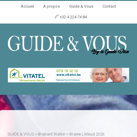
Accueil
A propos
Guide & Vous
Contact
+32 4 224 74 84
GUIDE & VOUS
>
Brabant Wallon
>
Braine L’Alleud 2026